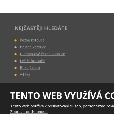
NEJČASTĚJI HLEDÁTE
Řezné kotouče
Brusné kotouče
Diamantové řezné kotouče
Leštící
kotouče
Brusný papír
Vrtáky
TENTO WEB VYUŽÍVÁ C
Tento web používá k poskytování služeb, personalizaci rek
Zobrazit podrobnosti
Tento web je chráněn pomocí 