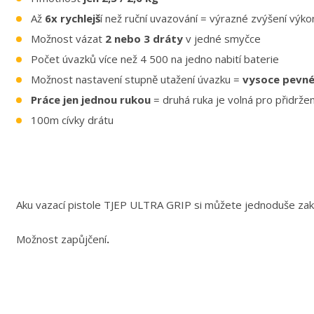
Až
6x rychlejš
í než ruční uvazování = výrazné zvýšení výko
Možnost vázat
2 nebo 3 dráty
v jedné smyčce
Počet úvazků více než 4 500 na jedno nabití baterie
Možnost nastavení stupně utažení úvazku =
vysoce pevné
Práce jen jednou rukou
= druhá ruka je volná pro přidržení
100m cívky drátu
Aku vazací pistole TJEP ULTRA GRIP si můžete jednoduše zak
Možnost zapůjčení
.