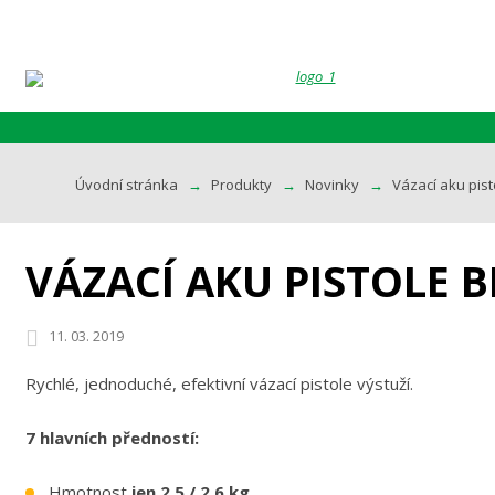
Úvodní stránka
Produkty
Novinky
Vázací aku pis
VÁZACÍ AKU PISTOLE 
11. 03. 2019
Rychlé, jednoduché, efektivní vázací pistole výstuží. ​
7 hlavních předností:
Hmotnost
jen 2,5 / 2,6 kg