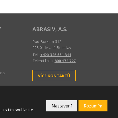
Y
ABRASIV, A.S.
Pod Borkem 312
293 01 Mladá Boleslav
Tel.:
+420
326 551 311
Zelená linka:
800 172 727
r.o.
VÍCE KONTAKTŮ
Nastavení
Rozumím
VYROBILA
u s tím souhlasíte.
 podmínky
společnosti Google.