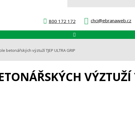
chci@ebranaweb.cz
800 172 172
Vyhledávání
tole betonářských výztuží TJEP ULTRA GRIP
BETONÁŘSKÝCH VÝZTUŽÍ 