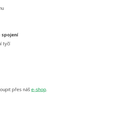
nu
 spojení
 tyčí
oupit přes náš
e-shop
.