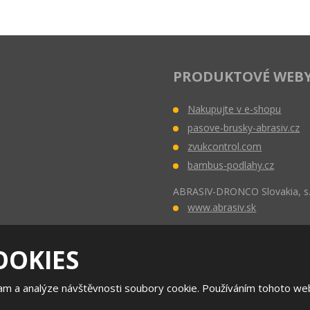
PRODUKTOVÉ WEB
Nakupujte v e-shopu
pasove-brusky-abrasiv.cz
zvukcontrol.com
bambus-podlahy.cz
ABRASIV-DRONCO Slovakia, s.
www.abrasiv.sk
OOKIES
© 2026 ABRASIV Slovakia s.r.o. - všechna práva vyhrazena
lam a analýze návštěvnosti soubory cookie. Používáním tohoto web
Mapa stránek
Google ReCAPTCHA a platí pro něj
zásady ochrany osobních údajů
a
smluvní