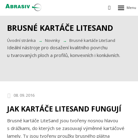
Rozbalen
Vyhledávání
menu
BRUSNÉ KARTÁČE LITESAND
Úvodní stránka
Novinky
Brusné kartáče LiteSand
Ideální nástroje pro dosažení kvalitního povrchu
u tvarovaných ploch a profilů, konvexních i konkávních.
08. 09. 2016
JAK KARTÁČE LITESAND FUNGUJÍ
Brusné kartáče LiteSand jsou tvořeny nosnou hlavou
s drážkami, do kterých se zasouvají výměnné kartáčové
lamely. Ty jsou tvořeny proužky brusného plátna