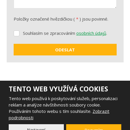
Položky označené hvězdičkou (
*
) jsou povinné.
Souhlasím se zpracováním
osobních údajů
.
Souhlasím
se
zpracováním
ODESLAT
osobních
údajů
.
Formulář
se
nepodařilo
odeslat.
TENTO WEB VYUŽÍVÁ COOKIES
Tento web používá k poskytování služeb, personalizaci
reklam a analýze návštěvnosti soubory cookie.
Používáním tohoto webu s tím souhlasíte.
Zobrazit
podrobnosti
Nastavení