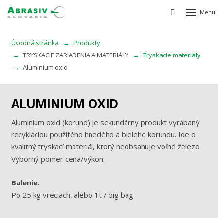
Rozbalen
Vyhledávání
menu
Úvodná stránka
Produkty
TRYSKACIE ZARIADENIA A MATERIÁLY
Tryskacie materiály
Aluminium oxid
ALUMINIUM OXID
Aluminium oxid (korund) je sekundárny produkt vyrábaný
recykláciou použitého hnedého a bieleho korundu. Ide o
kvalitný tryskací materiál, ktorý neobsahuje voľné železo.
Výborný pomer cena/výkon.
Balenie:
Po 25 kg vreciach, alebo 1t / big bag