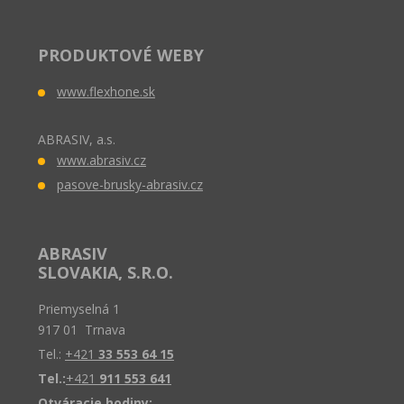
PRODUKTOVÉ WEBY
www.flexhone.sk
ABRASIV, a.s.
www.abrasiv.cz
pasove-brusky-abrasiv.cz
ABRASIV
SLOVAKIA, S.R.O.
Priemyselná 1
917 01 Trnava
Tel.:
+421
33 553 64 15
Tel.:
+421
911 553 641
Otváracie hodiny: