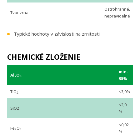
Ostrohranné,
Tvar zrna
nepravidelné
Typické hodnoty v závislosti na zrnitosti
CHEMICKÉ ZLOŽENIE
min.
Al
O
2
3
95%
TiO
<3,0%
2
<2,0
SiO2
%
<0,02
Fe
O
2
3
%