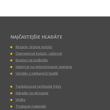
NAJČASTEJŠIE HĽADÁTE
Rezacie, brúsne kotúče
Diamantové kotúče, nástroje
Brusivo na podložke
Nástroje na dokončovacie operácie
Výrobky z netkaných textílií
Tvrdokovové technické frézy
Náradie na nitovanie
Vrtáky
Tryskacie materiály