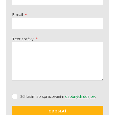
E-mail
*
Text správy
*
Súhlasím so spracovaním
osobných údajov
.
Súhlasím
so
spracovaním
ODOSLAŤ
osobných