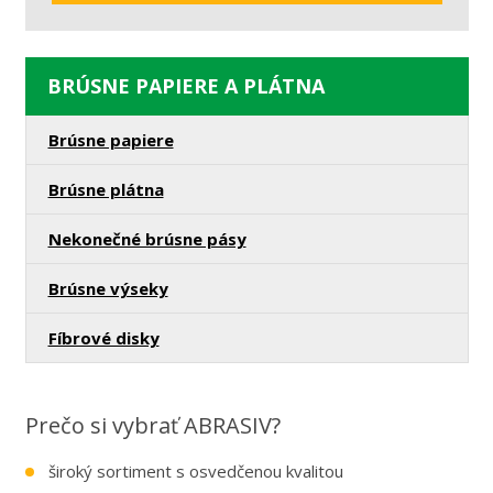
údajov
.
Formulár
sa
BRÚSNE PAPIERE A PLÁTNA
nepodarilo
odoslať
Brúsne papiere
Brúsne plátna
Nekonečné brúsne pásy
Brúsne výseky
Fíbrové disky
Prečo si vybrať ABRASIV?
široký sortiment s osvedčenou kvalitou