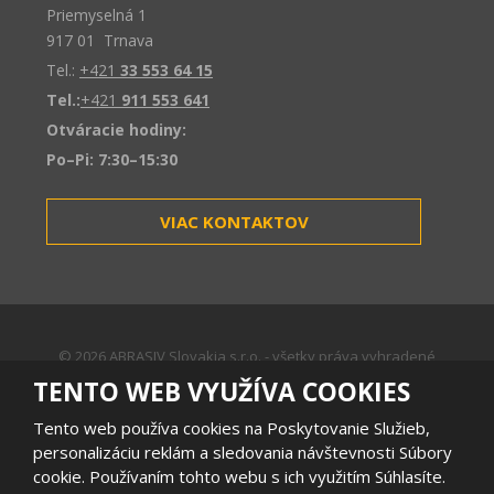
Priemyselná 1
917 01 Trnava
Tel.:
+421
33 553 64 15
Tel.:
+421
911 553 641
Otváracie hodiny:
Po–Pi: 7:30–15:30
VIAC KONTAKTOV
© 2026 ABRASIV Slovakia s.r.o. - všetky práva vyhradené
Mapa stránok
|
Podmienky používania
TENTO WEB VYUŽÍVA COOKIES
VYTVORILA
Tento web používa cookies na Poskytovanie Služieb,
personalizáciu reklám a sledovania návštevnosti Súbory
cookie. Používaním tohto webu s ich využitím Súhlasíte.
Tento web je chránený pomocou Google reCAPTCHA, a platia pre