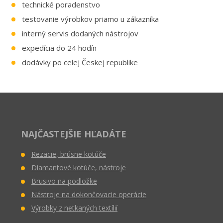
technické poradenstvo
testovanie výrobkov priamo u zákazníka
interný servis dodaných nástrojov
expedícia do 24 hodín
dodávky po celej Českej republike
NAJČASTEJŠIE HĽADÁTE
Rezacie, brúsne kotúče
Diamantové kotúče, nástroje
Brusivo na podložke
Nástroje na dokončovacie operácie
Výrobky z netkaných textílií