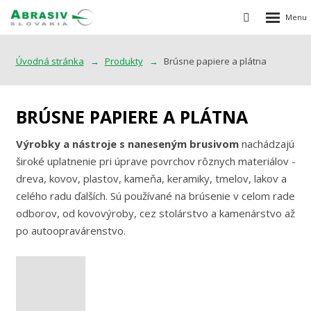
Rozbalen
Vyhledávání
menu
Úvodná stránka
Produkty
Brúsne papiere a plátna
BRÚSNE PAPIERE A PLÁTNA
Výrobky a nástroje s naneseným brusivom
nachádzajú
široké uplatnenie pri úprave povrchov rôznych materiálov -
dreva, kovov, plastov, kameňa, keramiky, tmelov, lakov a
celého radu ďalších. Sú používané na brúsenie v celom rade
odborov, od kovovýroby, cez stolárstvo a kamenárstvo až
po autoopravárenstvo.