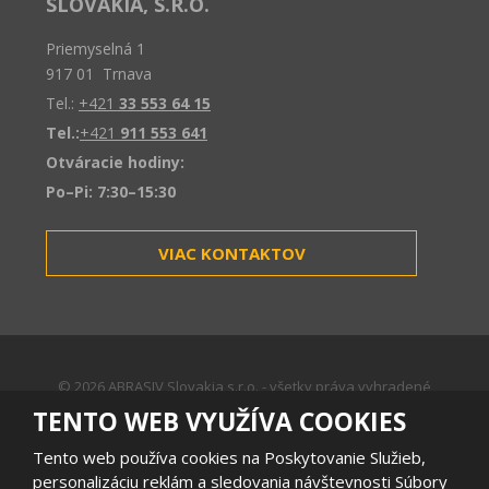
SLOVAKIA, S.R.O.
Priemyselná 1
917 01 Trnava
Tel.:
+421
33 553 64 15
Tel.:
+421
911 553 641
Otváracie hodiny:
Po–Pi: 7:30–15:30
VIAC KONTAKTOV
© 2026 ABRASIV Slovakia s.r.o. - všetky práva vyhradené
Mapa stránok
|
Podmienky používania
TENTO WEB VYUŽÍVA COOKIES
VYTVORILA
Tento web používa cookies na Poskytovanie Služieb,
personalizáciu reklám a sledovania návštevnosti Súbory