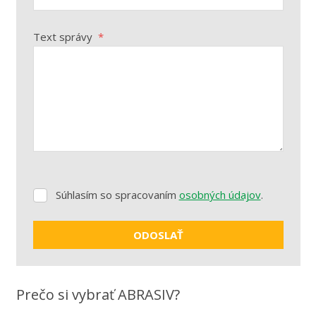
Text správy
*
Súhlasím so spracovaním
osobných údajov
.
Súhlasím
so
spracovaním
ODOSLAŤ
osobných
údajov
.
Formulár
sa
Prečo si vybrať ABRASIV?
nepodarilo