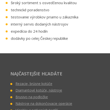
odoslať
široký sortiment s osvedčenou kvalitou
technické poradenstvo
testovanie výrobkov priamo u zákazníka
interný servis dodaných nástrojov
expedícia do 24 hodín
dodávky po celej Českej republike
NAJČASTEJŠIE HĽADÁTE
Rezacie, brúsne kotúče
Diamantové kotúče, nástroje
Brusivo na podložke
Nástroje na dokončovacie operácie