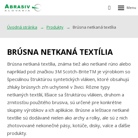
Rozbalen
Vyhledávání
menu
Úvodná stránka
Produkty
Brúsna netkaná textília
BRÚSNA NETKANÁ TEXTÍLIA
Brúsna netkaná textília, známa tiež ako netkané rúno alebo
napríklad pod značkou 3M Scotch-BriteTM je výrobkom so
špeciálnou štruktúrou syntetických vlákien, ktoré obsahujú
zhluky brúsnych zŕn uchytené v živici. Rôzne typy
netkaných textílií, líšiace sa štruktúrou vlákien, druhom a
zrnitosťou použitého brusiva, sú určené pre konkrétne
skupiny výrobkov a ich aplikácie. Brúsne a leštiace netkané
textílie sú dodávané nielen ako archy a rolky, ale sú z nich
zhotovované nekonečné pásy, kotúče, disky, valce a ďalšie
produkty.