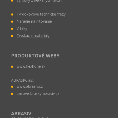
Výrobky z netkaných textílií
Tvrdokovové technické frézy
Náradie na nitovanie
Vrtáky
Tryskacie materiály
PRODUKTOVÉ WEBY
www.flexhone.sk
ABRASIV, a.s.
www.abrasiv.cz
pasove-brusky-abrasiv.cz
ABRASIV