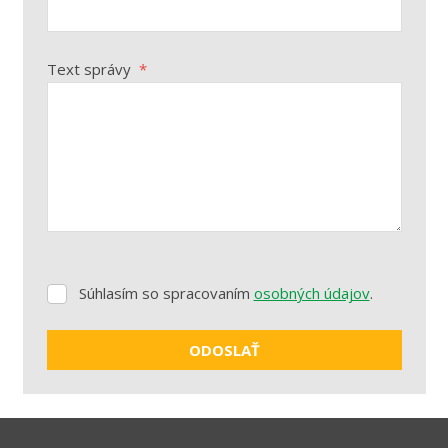
Text správy
*
Súhlasím so spracovaním
osobných údajov
.
Súhlasím
so
spracovaním
ODOSLAŤ
osobných
údajov
.
Formulár
sa
nepodarilo