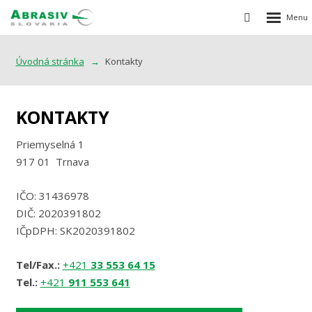
Rozbalen
Vyhledávání
menu
Úvodná stránka
Kontakty
KONTAKTY
Priemyselná 1
917 01 Trnava
IČO: 31436978
DIČ: 2020391802
IČpDPH: SK2020391802
Tel/Fax.:
+421
33 553 64 15
Tel.:
+421
911 553 641