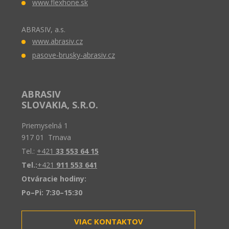
www.flexhone.sk
ABRASIV, a.s.
www.abrasiv.cz
pasove-brusky-abrasiv.cz
ABRASIV
SLOVAKIA, S.R.O.
Priemyselná 1
917 01 Trnava
Tel.:
+421
33 553 64 15
Tel.:
+421
911 553 641
Otváracie hodiny:
Po–Pi: 7:30–15:30
VIAC KONTAKTOV