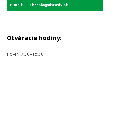
E-mail:
abrasiv@abrasiv.sk
Otváracie hodiny:
Po–Pi: 7:30–15:30