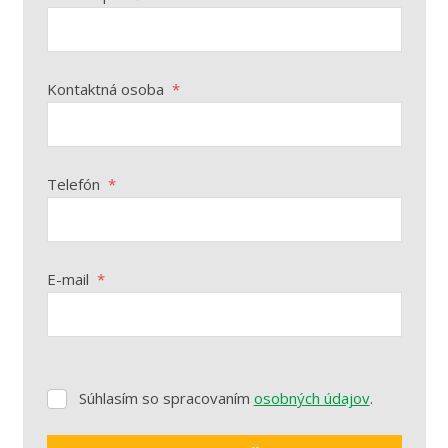
Kontaktná osoba
*
Telefón
*
E-mail
*
Súhlasím so spracovaním
osobných údajov
.
Súhlasím
so
spracovaním