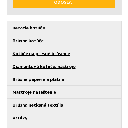
ODOSLAŤ
osobných
údajov
.
Formulár
sa
Rezacie kotúče
nepodarilo
odoslať
Brúsne kotúče
Kotúče na presné brúsenie
Diamantové kotúče, nástroje
Brúsne papiere a plátna
Nástroje na leštenie
Brúsna netkaná textília
Vrtáky