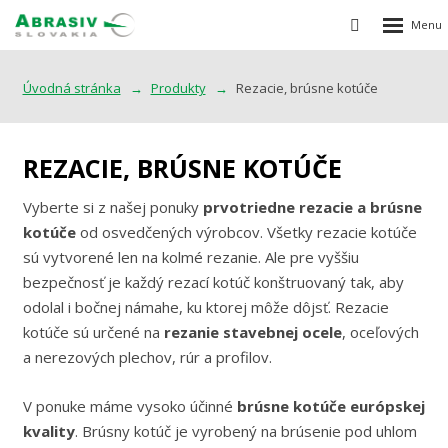
Rozbalen
Vyhledávání
menu
Úvodná stránka
Produkty
Rezacie, brúsne kotúče
REZACIE, BRÚSNE KOTÚČE
Vyberte si z našej ponuky
prvotriedne rezacie a brúsne
kotúče
od osvedčených výrobcov. Všetky rezacie kotúče
sú vytvorené len na kolmé rezanie. Ale pre vyššiu
bezpečnosť je každý rezací kotúč konštruovaný tak, aby
odolal i bočnej námahe, ku ktorej môže dôjsť. Rezacie
kotúče sú určené na
rezanie stavebnej ocele
, oceľových
a nerezových plechov, rúr a profilov.
V ponuke máme vysoko účinné
brúsne kotúče
európskej
kvality
. Brúsny kotúč je vyrobený na brúsenie pod uhlom