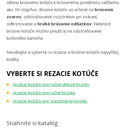
sklonu brúsneho kotúča k brúsenému predmetu väčšiemu
ako 30 stupňov. Brúsne kotúče sú určené na
brúsenie
zvarov
, odstraňovanie rozstrekov pri zváraní,
odhrotovanie a
hrubé brúsenie odliatkov
. Niektoré
brúsne kotúče možno použiť aj na odstraňovanie
kotlového kameňa.
Neváhajte a vyberte si rezacie a brúsne kotúče najvyššej
kvality.
VYBERTE SI REZACIE KOTÚČE
rezacie kotúče pre ručné uhlové brúsky
rezacie kotúče pre ručné brúsky
rezacie kotúče pre stacionárne brúsky
Stiahnite si katalóg