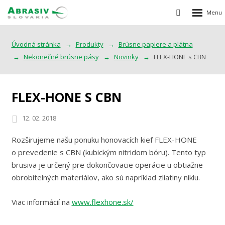
Rozbalen
Vyhledávání
menu
Úvodná stránka
Produkty
Brúsne papiere a plátna
Nekonečné brúsne pásy
Novinky
FLEX-HONE s CBN
FLEX-HONE S CBN
12. 02. 2018
Rozširujeme našu ponuku honovacích kief FLEX-HONE
o prevedenie s CBN (kubickým nitridom bóru). Tento typ
brusiva je určený pre dokončovacie operácie u obtiažne
obrobitelných materiálov, ako sú napríklad zliatiny niklu.
Viac informácií na
www.flexhone.sk/