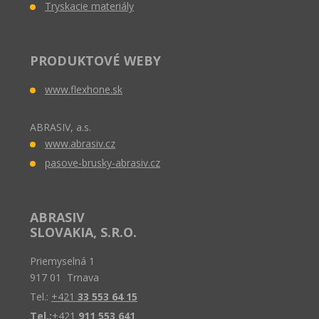
Tryskacie materiály
PRODUKTOVÉ WEBY
www.flexhone.sk
ABRASIV, a.s.
www.abrasiv.cz
pasove-brusky-abrasiv.cz
ABRASIV
SLOVAKIA, S.R.O.
Priemyselná 1
917 01 Trnava
Tel.:
+421
33 553 64 15
Tel.:
+421
911 553 641