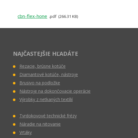
cbn-flex-hone
pdf
266.31 KB
NAJČASTEJŠIE HĽADÁTE
Rezacie, brúsne kotúče
Diamantové kotúče, nástroje
Brusivo na podložke
Nástroje na dokončovacie operácie
Výrobky z netkaných textílií
Tvrdokovové technické frézy
Náradie na nitovanie
Vrtáky