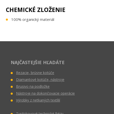
CHEMICKÉ ZLOŽENIE
100% organický materiál
NAJČASTEJŠIE HĽADÁTE
Rezacie, brúsne kotúče
Diamantové kotúče, nástroje
Brusivo na podložke
Nástroje na dokončovacie operácie
Výrobky z netkaných textílií
Tvrdokovové technické frézy