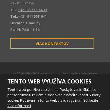
917 01 Trnava
Tel.:
+421
33 553 64 15
Tel.:
+421
911 553 641
Otváracie hodiny:
Po–Pi: 7:30–15:30
VIAC KONTAKTOV
© 2026 ABRASIV Slovakia s.r.o. - všetky práva vyhradené
Mapa stránok
|
Podmienky používania
TENTO WEB VYUŽÍVA COOKIES
VYTVORILA
Tento web používa cookies na Poskytovanie Služieb,
personalizáciu reklám a sledovania návštevnosti Súbory
cookie. Používaním tohto webu s ich využitím Súhlasíte.
Tento web je chránený pomocou Google reCAPTCHA, a platia pre
Viac informácií
neho