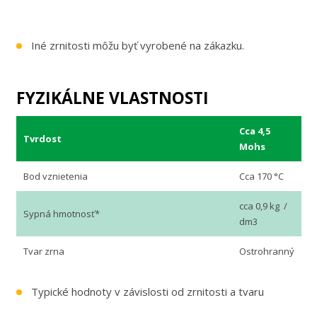
Iné zrnitosti môžu byť vyrobené na zákazku.
FYZIKÁLNE VLASTNOSTI
Cca 4,5
Tvrdost
Mohs
Bod vznietenia
Cca 170 °C
cca 0,9 kg /
Sypná hmotnosť*
dm3
Tvar zrna
Ostrohranný
Typické hodnoty v závislosti od zrnitosti a tvaru