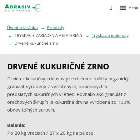
Rozbalen
Vyhledávání
menu
Úvodná stránka
Produkty
TRYSKACIE ZARIADENIA A MATERIÁLY
Tryskacie materiály
Drvené kukuričné ​​zrno
DRVENÉ KUKURIČNÉ ​​ZRNO
Drvina z kukuričných klasov je extrémne mäkký organický
granulát vyrobený z vyčistených, nalámaných a
preosiatych kukuričných vretien. Rovnako ako granulát z
orechových škrupín je kukuričná drvina vyrobená zo 100%
obnoviteľných surovín.
Balenie:
Po 20 kg vreciach / 27 x 20 kg na palete