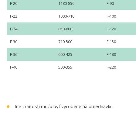
F-20
1180-850
F-90
F-22
1000-710
F-100
F-24
850-600
F-120
F-30
710-500
F-150
F-36
600-425
F-180
F-40
500-355
F-220
Iné zrnitosti môžu byť vyrobené na objednávku