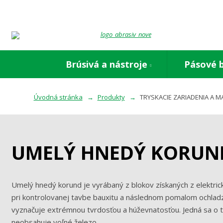
Brúsivá a nástroje
Pásové 
Úvodná stránka
Produkty
TRYSKACIE ZARIADENIA A M
UMELÝ HNEDÝ KORUN
Umelý hnedý korund je vyrábaný z blokov získaných z elektrick
pri kontrolovanej tavbe bauxitu a následnom pomalom ochlad
vyznačuje extrémnou tvrdosťou a húževnatosťou. Jedná sa o tr
neobsahuje voľné železo.