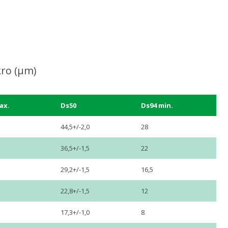
ro (µm)
ax.
Ds50
Ds94 min.
44,5+/-2,0
28
36,5+/-1,5
22
29,2+/-1,5
16,5
22,8+/-1,5
12
17,3+/-1,0
8