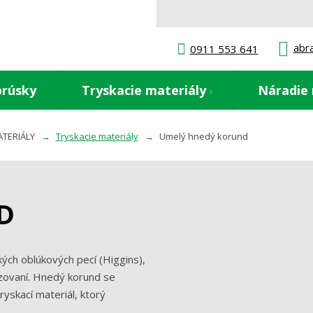
abr
0911 553 641
brúsky
Tryskacie materiály
Náradie 
ATERIÁLY
Tryskacie materiály
Umelý hnedý korund
D
ých oblúkových pecí (Higgins),
zovaní. Hnedý korund se
yskací materiál, ktorý