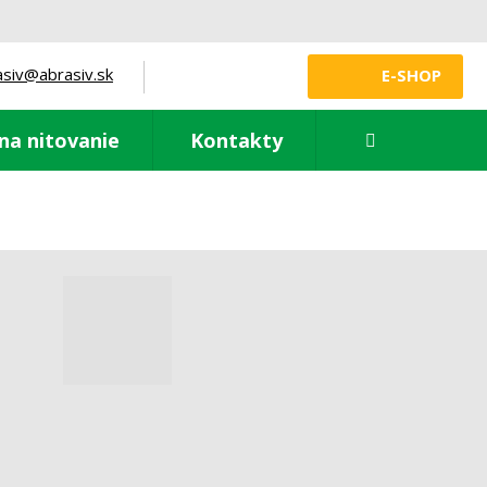
asiv@abrasiv.sk
E-SHOP
Vyhledávání
na nitovanie
Kontakty