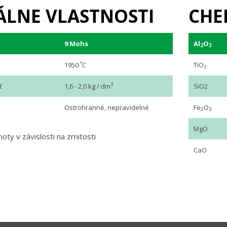
ÁLNE VLASTNOSTI
CHE
9 Mohs
Al
O
2
3
1950 ˚C
TiO
2
3
ť
1,6 - 2,0 kg / dm
SiO2
Ostrohranné, nepravidelné
Fe
O
2
3
MgO
oty v závislosti na zrnitosti
CaO