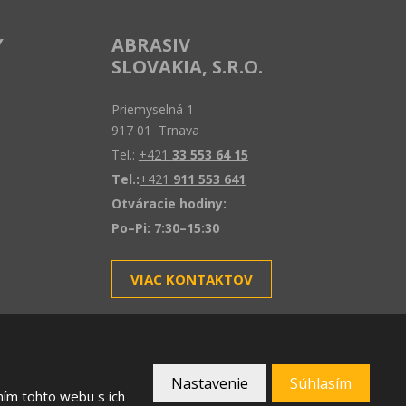
Y
ABRASIV
SLOVAKIA, S.R.O.
Priemyselná 1
917 01 Trnava
Tel.:
+421
33 553 64 15
Tel.:
+421
911 553 641
Otváracie hodiny:
Po–Pi: 7:30–15:30
VIAC KONTAKTOV
Nastavenie
Súhlasím
VYTVORILA
ním tohto webu s ich