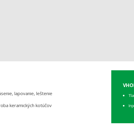
VHO
senie, lapovanie, leštenie
Tl
roba keramických kotúčov
In