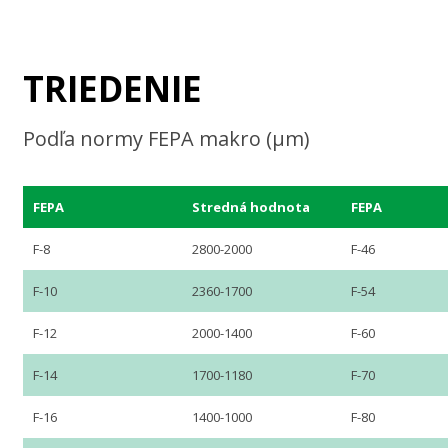
TRIEDENIE
Podľa normy FEPA makro (µm)
FEPA
Stredná hodnota
FEPA
F-8
2800-2000
F-46
F-10
2360-1700
F-54
F-12
2000-1400
F-60
F-14
1700-1180
F-70
F-16
1400-1000
F-80