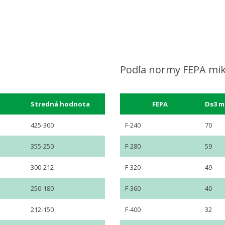
Podľa normy FEPA mik
Stredná hodnota
FEPA
Ds3 m
425-300
F-240
70
355-250
F-280
59
300-212
F-320
49
250-180
F-360
40
212-150
F-400
32