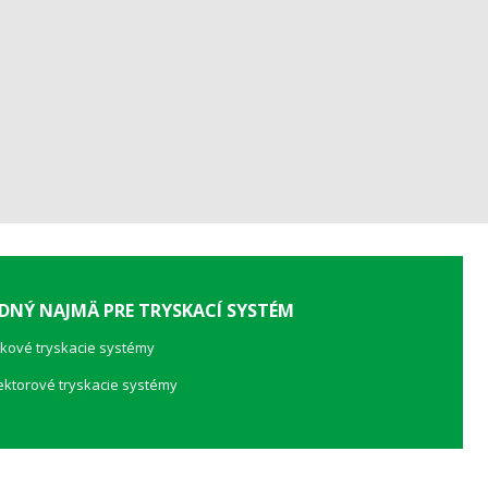
DNÝ NAJMÄ PRE TRYSKACÍ SYSTÉM
akové tryskacie systémy
jektorové tryskacie systémy