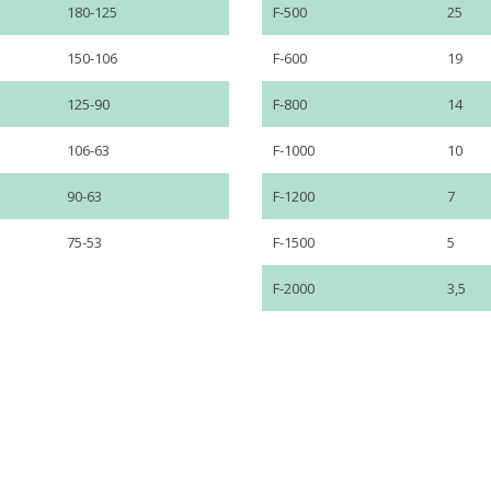
180-125
F-500
25
150-106
F-600
19
125-90
F-800
14
106-63
F-1000
10
90-63
F-1200
7
75-53
F-1500
5
F-2000
3,5