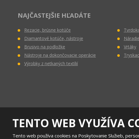
NAJČASTEJŠIE HĽADÁTE
Rezacie, brúsne kotúče
Tvrdoko
Diamantové kotúče, nástroje
Náradie
Brusivo na podložke
Vrtáky
Nástroje na dokončovacie operácie
Tryskac
Výrobky z netkaných textílií
TENTO WEB VYUŽÍVA C
Tento web používa cookies na Poskytovanie Služieb, person