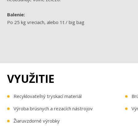
Balenie:
Po 25 kg vreciach, alebo 1t / big bag
VYUŽITIE
Recyklovateľný tryskací materiál
Brú
Výroba brúsnych a rezacích nástrojov
Vý
Žiaruvzdorné výrobky