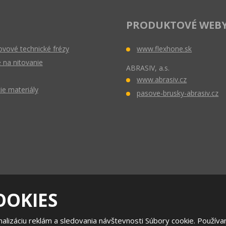
PRODUKTOVÉ WEB
vové technické frézy
www.flexhone.sk
 na nitovanie
ABRASIV, a.s.
www.abrasiv.cz
ie materiály
pasove-brusky-abrasiv.cz
OOKIES
© 2026 ABRASIV Slovakia s.r.o. - všetky práva vyhradené
alizáciu reklám a sledovania návštevnosti Súbory cookie. Používa
Mapa stránok
|
Podmienky používania