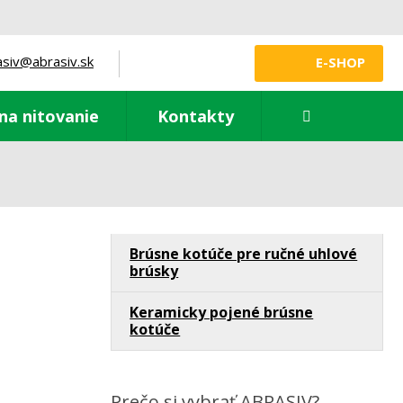
asiv@abrasiv.sk
E-SHOP
Vyhledávání
na nitovanie
Kontakty
Brúsne kotúče pre ručné uhlové
brúsky
Keramicky pojené brúsne
kotúče
Prečo si vybrať ABRASIV?