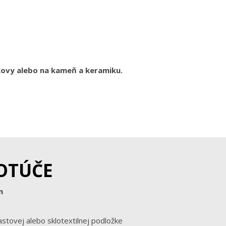
kovy alebo na kameň a keramiku.
OTÚČE
m
astovej alebo sklotextilnej podložke