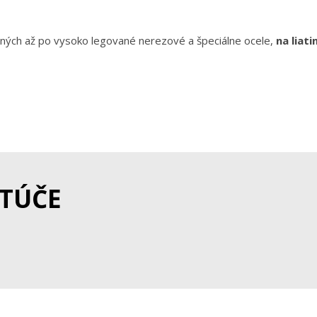
žných až po vysoko legované nerezové a špeciálne ocele,
na liati
TÚČE