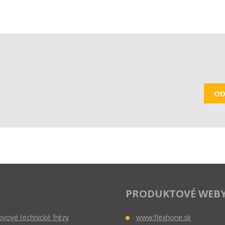
OD
PRODUKTOVÉ WEB
vové technické frézy
www.flexhone.sk