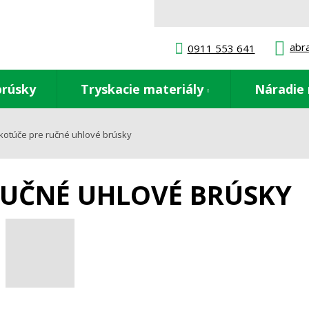
abr
0911 553 641
brúsky
Tryskacie materiály
Náradie 
kotúče pre ručné uhlové brúsky
RUČNÉ UHLOVÉ BRÚSKY