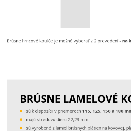
Brúsne hrncové kotúče je možné vyberať z 2 prevedení -
na 
BRÚSNE LAMELOVÉ K
sú k dispozícii v priemeroch
115, 125, 150 a 180 m
majú stredovú dieru 22,23 mm
sú vyrobené z lamiel brúsnych plátien na kovovej, pl