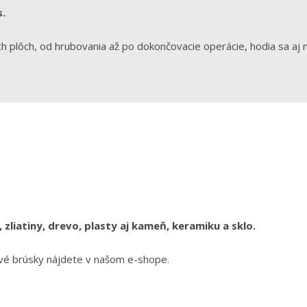
.
ch plôch, od hrubovania až po dokončovacie operácie, hodia sa aj 
, zliatiny, drevo, plasty aj kameň, keramiku a sklo.
vé brúsky nájdete v našom
e-shope.