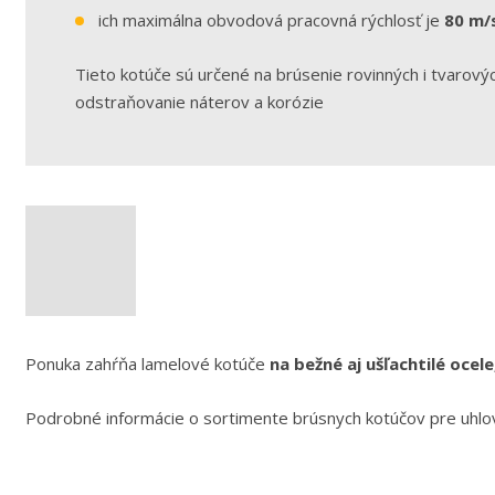
ich maximálna obvodová pracovná rýchlosť je
80 m/s
Tieto kotúče sú určené na brúsenie rovinných i tvarový
odstraňovanie náterov a korózie
Ponuka zahŕňa lamelové kotúče
na bežné aj ušľachtilé ocele
Podrobné informácie o sortimente brúsnych kotúčov pre uhlo