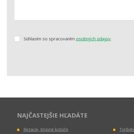
Súhlasím so spracovaním
osobných údajov
.
Súhlasím
so
spracovaním
osobných
údajov
.
Formulár
sa
nepodarilo
odoslať
NAJČASTEJŠIE HĽADÁTE
Rezacie, brúsne kotúče
Tvrdoko