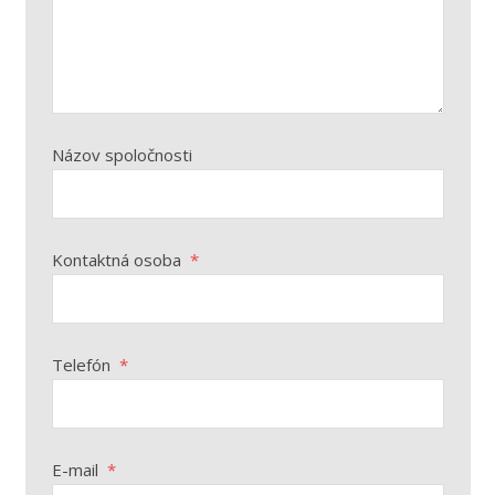
Názov spoločnosti
Kontaktná osoba
*
Telefón
*
E-mail
*