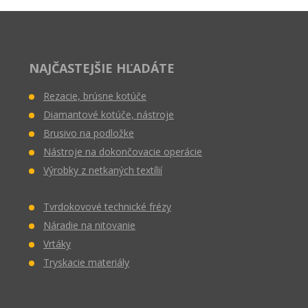
NAJČASTEJŠIE HĽADÁTE
Rezacie, brúsne kotúče
Diamantové kotúče, nástroje
Brusivo na podložke
Nástroje na dokončovacie operácie
Výrobky z netkaných textílií
Tvrdokovové technické frézy
Náradie na nitovanie
Vrtáky
Tryskacie materiály