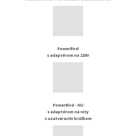
PowerBird
s adaptérom na 220V
PowerBird - HU
s adaptérom na nity
s uzatváracím krúžkom