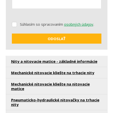
Súhlasím so spracovaním
osobných údajov
.
Súhlasím
so
spracovaním
ODOSLAŤ
osobných
údajov
.
Formulár
sa
Nity a nitovacie matice - základné informácie
nepodarilo
odoslať
Mechanické nitovacie kliešte na trhacie nity
Mechanické nitovacie kliešte na nitovacie
matice
Pneumaticko-hydraulické nitovačky na trhacie
nity