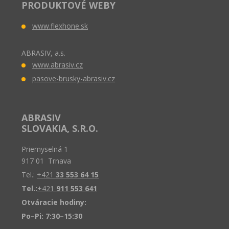
PRODUKTOVÉ WEBY
www.flexhone.sk
ABRASIV, a.s.
www.abrasiv.cz
pasove-brusky-abrasiv.cz
ABRASIV
SLOVAKIA, S.R.O.
Priemyselná 1
917 01 Trnava
Tel.:
+421
33 553 64 15
Tel.:
+421
911 553 641
Otváracie hodiny:
Po–Pi: 7:30–15:30