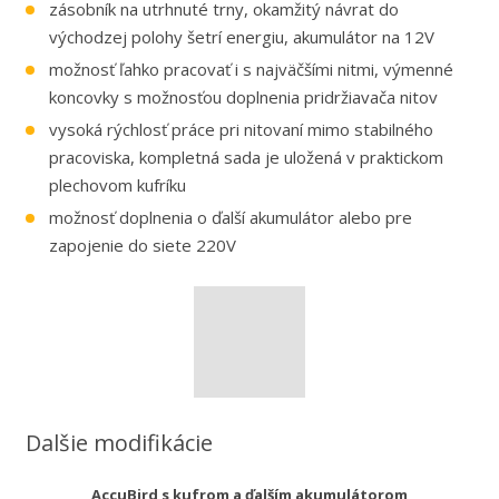
zásobník na utrhnuté trny, okamžitý návrat do
východzej polohy šetrí energiu, akumulátor na 12V
možnosť ľahko pracovať i s najväčšími nitmi, výmenné
koncovky s možnosťou doplnenia pridržiavača nitov
vysoká rýchlosť práce pri nitovaní mimo stabilného
pracoviska, kompletná sada je uložená v praktickom
plechovom kufríku
možnosť doplnenia o ďalší akumulátor alebo pre
zapojenie do siete 220V
Dalšie modifikácie
AccuBird s kufrom a ďalším akumulátorom