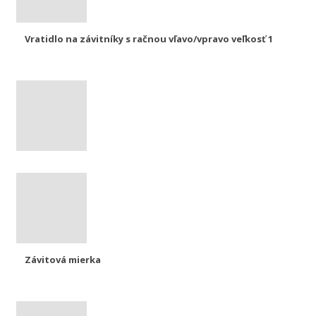
Vratidlo na závitníky s račnou vľavo/vpravo veľkosť 1
Závitová mierka