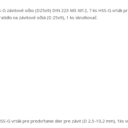
S-G závitové očko (D25x9) DIN 223 M3-M12, 7 ks HSS-G vrták pr
vratidlo na závitové očká (D 25x9), 1 ks skrutkovač.
SS-G vrták pre predvŕtanie dier pre závit (D 2,5-10,2 mm), 1ks vr