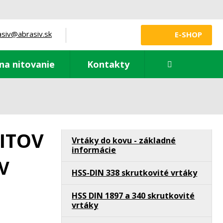
asiv@abrasiv.sk
E-SHOP
Vyhledávání
na nitovanie
Kontakty
VITOV
Vrtáky do kovu - základné
informácie
V
HSS-DIN 338 skrutkovité vrtáky
HSS DIN 1897 a 340 skrutkovité
vrtáky