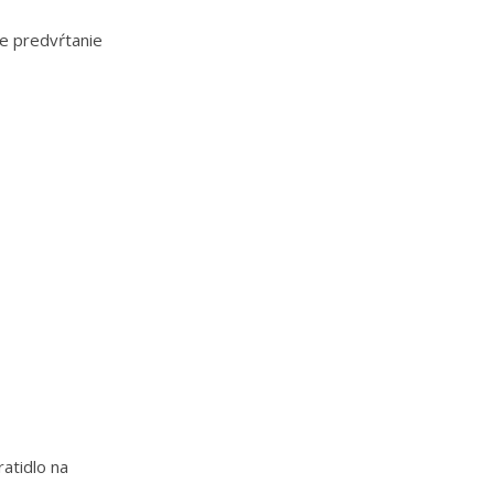
e predvŕtanie
atidlo na