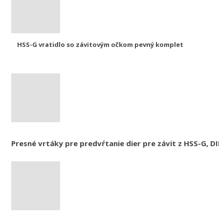
HSS-G vratidlo so závitovým očkom pevný komplet
Presné vrtáky pre predvŕtanie dier pre závit z HSS-G, D