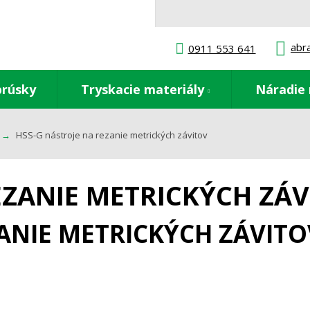
abr
0911 553 641
brúsky
Tryskacie materiály
Náradie 
HSS-G nástroje na rezanie metrických závitov
EZANIE METRICKÝCH ZÁ
ZANIE METRICKÝCH ZÁVITO