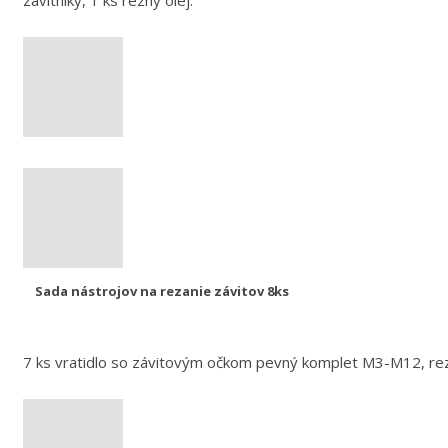
závitníky, 1 ks rezný olej.
Sada nástrojov na rezanie závitov 8ks
7 ks vratidlo so závitovým očkom pevný komplet M3-M12, rez