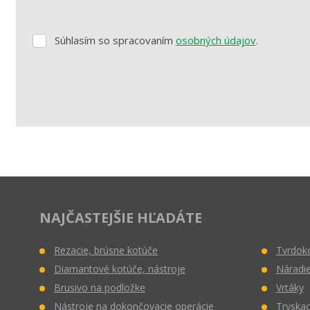
Súhlasím so spracovaním
osobných údajov
.
Súhlasím
so
spracovaním
osobných
údajov
.
Formulár
sa
nepodarilo
odoslať
NAJČASTEJŠIE HĽADÁTE
Rezacie, brúsne kotúče
Tvrdoko
Diamantové kotúče, nástroje
Náradie
Brusivo na podložke
Vrtáky
Nástroje na dokončovacie operácie
Tryskac