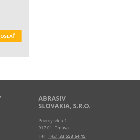
OSLAŤ
Y
ABRASIV
SLOVAKIA, S.R.O.
Priemyselná 1
917 01 Trnava
Tel.:
+421
33 553 64 15