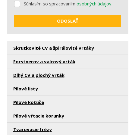
Súhlasím so spracovaním
osobných údajov
.
Súhlasím
so
spracovaním
ODOSLAŤ
osobných
údajov
.
Formulár
sa
Skrutkovité CV a špirálovité vrtáky
nepodarilo
odoslať
Forstnerov a valcový vrták
Dlhý CV a plochý vrták
Pílové listy
Pilové kotúče
Pílové vŕtacie korunky
Tvarovacie frézy