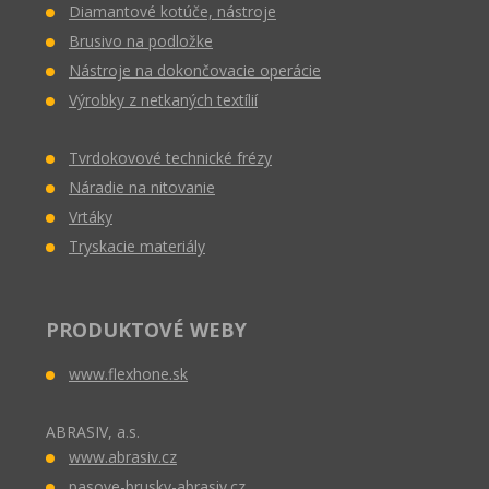
Diamantové kotúče, nástroje
Brusivo na podložke
Nástroje na dokončovacie operácie
Výrobky z netkaných textílií
Tvrdokovové technické frézy
Náradie na nitovanie
Vrtáky
Tryskacie materiály
PRODUKTOVÉ WEBY
www.flexhone.sk
ABRASIV, a.s.
www.abrasiv.cz
pasove-brusky-abrasiv.cz