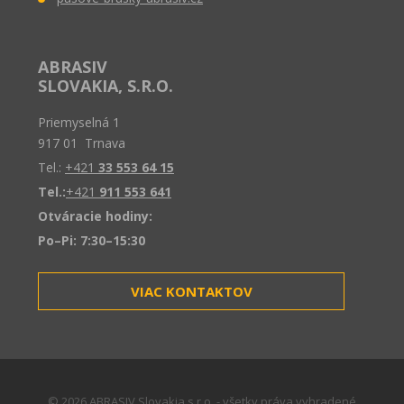
ABRASIV
SLOVAKIA, S.R.O.
Priemyselná 1
917 01 Trnava
Tel.:
+421
33 553 64 15
Tel.:
+421
911 553 641
Otváracie hodiny:
Po–Pi: 7:30–15:30
VIAC KONTAKTOV
© 2026 ABRASIV Slovakia s.r.o. - všetky práva vyhradené