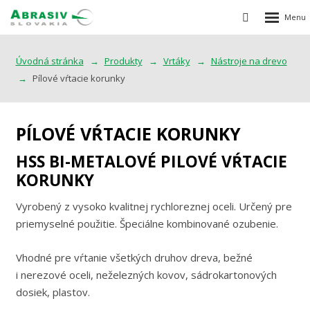
Rozbalen
Vyhledávání
menu
Úvodná stránka
Produkty
Vrtáky
Nástroje na drevo
Pílové vŕtacie korunky
PÍLOVÉ VŔTACIE KORUNKY
HSS BI-METALOVÉ PILOVÉ VŔTACIE
KORUNKY
Vyrobený z vysoko kvalitnej rychloreznej oceli. Určený pre
priemyselné použitie. Špeciálne kombinované ozubenie.
Vhodné pre vŕtanie všetkých druhov dreva, bežné
i nerezové oceli, neželezných kovov, sádrokartonových
dosiek, plastov.