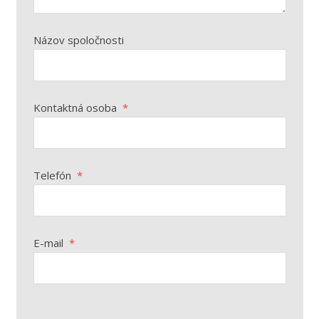
Názov spoločnosti
Kontaktná osoba
*
Telefón
*
E-mail
*