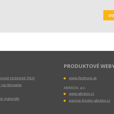
OD
PRODUKTOVÉ WEB
vové technické frézy
www.flexhone.sk
 na nitovanie
ABRASIV, a.s.
www.abrasiv.cz
ie materiály
pasove-brusky-abrasiv.cz