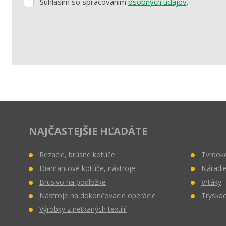
Súhlasím so spracovaním
osobných údajov
.
Súhlasím
so
spracovaním
osobných
údajov
.
Formulár
sa
nepodarilo
odoslať
NAJČASTEJŠIE HĽADÁTE
Rezacie, brúsne kotúče
Tvrdoko
Diamantové kotúče, nástroje
Náradie
Brusivo na podložke
Vrtáky
Nástroje na dokončovacie operácie
Tryskac
Výrobky z netkaných textílií