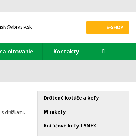
asiv@abrasiv.sk
E-SHOP
Vyhledávání
na nitovanie
Kontakty
Drôtené kotúče a kefy
Minikefy
 s drážkami,
Kotúčové kefy TYNEX