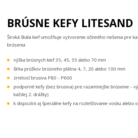
BRÚSNE KEFY LITESAND
Široká škála kief umožňuje vytvorenie účinného riešenia pre k
brúsenia
výška brúsnych kief 35, 45, 55 alebo 70 mm
šírka prúžkov brúsneho plátna 4, 7, 20 alebo 100 mm
zrnitosť brusiva P80 - P600
podporné kefy (bez brusiva) pre razantnejšie brúsenie - 
každej 2. drážky)
k dispozícii aj špeciálne kefy na rozlešťovanie vosku alebo o