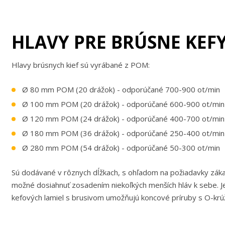
HLAVY PRE BRÚSNE KEF
Hlavy brúsnych kief sú vyrábané z POM:
Ø 80 mm POM (20 drážok) - odporúčané 700-900 ot/min
Ø 100 mm POM (20 drážok) - odporúčané 600-900 ot/min
Ø 120 mm POM (24 drážok) - odporúčané 400-700 ot/min
Ø 180 mm POM (36 drážok) - odporúčané 250-400 ot/min
Ø 280 mm POM (54 drážok) - odporúčané 50-300 ot/min
Sú dodávané v rôznych dĺžkach, s ohľadom na požiadavky zákaz
možné dosiahnuť zosadením niekoľkých menších hláv k sebe.
kefových lamiel s brusivom umožňujú koncové príruby s O-krú