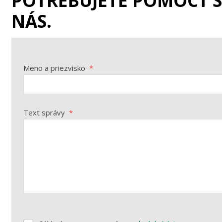
POTREBUJETE POMÔCŤ 
NÁS.
Meno a priezvisko
*
Text správy
*