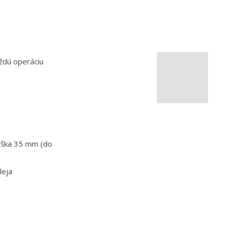
aždú operáciu
výška 35 mm (do
leja