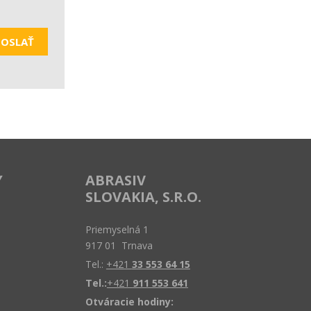
OSLAŤ
Y
ABRASIV
SLOVAKIA, S.R.O.
Priemyselná 1
917 01 Trnava
Tel.:
+421
33 553 64 15
Tel.:
+421
911 553 641
Otváracie hodiny: