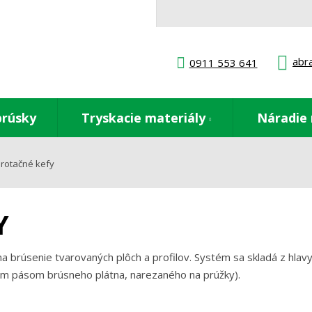
abr
0911 553 641
brúsky
Tryskacie materiály
Náradie 
rotačné kefy
Y
a brúsenie tvarovaných plôch a profilov. Systém sa skladá z hlavy
ým pásom brúsneho plátna, narezaného na prúžky).