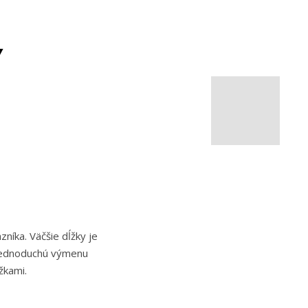
Y
níka. Väčšie dĺžky je
 Jednoduchú výmenu
žkami.