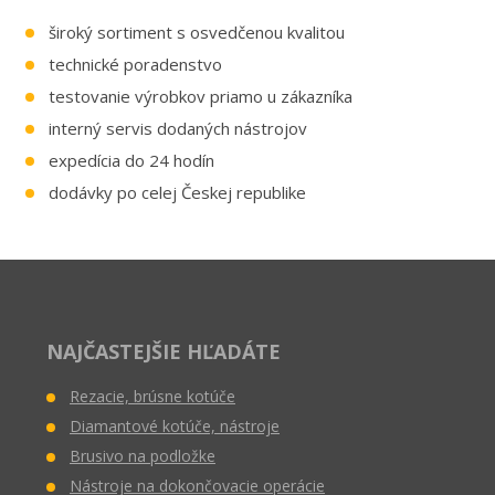
široký sortiment s osvedčenou kvalitou
technické poradenstvo
testovanie výrobkov priamo u zákazníka
interný servis dodaných nástrojov
expedícia do 24 hodín
dodávky po celej Českej republike
NAJČASTEJŠIE HĽADÁTE
Rezacie, brúsne kotúče
Diamantové kotúče, nástroje
Brusivo na podložke
Nástroje na dokončovacie operácie