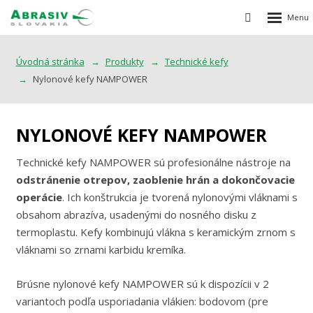
Rozbalen
Vyhledávání
menu
Úvodná stránka
Produkty
Technické kefy
Nylonové kefy NAMPOWER
NYLONOVÉ KEFY NAMPOWER
Technické kefy NAMPOWER sú profesionálne nástroje na
odstránenie otrepov, zaoblenie hrán a dokončovacie
operácie
. Ich konštrukcia je tvorená nylonovými vláknami s
obsahom abrazíva, usadenými do nosného disku z
termoplastu. Kefy kombinujú vlákna s keramickým zrnom s
vláknami so zrnami karbidu kremíka.
Brúsne nylonové kefy NAMPOWER sú k dispozícii v 2
variantoch podľa usporiadania vlákien: bodovom (pre