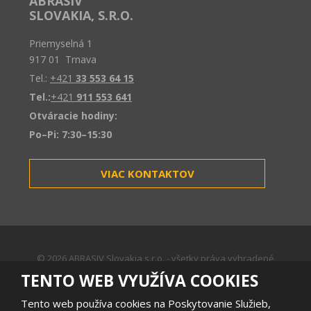
ABRASIV
SLOVAKIA, S.R.O.
Priemyselná 1
917 01 Trnava
Tel.:
+421
33 553 64 15
Tel.:
+421
911 553 641
Otváracie hodiny:
Po–Pi: 7:30–15:30
VIAC KONTAKTOV
© 2026 ABRASIV Slovakia s.r.o. - všetky práva vyhradené
Mapa stránok
|
Podmienky používania
TENTO WEB VYUŽÍVA COOKIES
VYTVORILA
Tento web používa cookies na Poskytovanie Služieb,