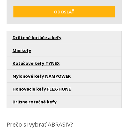
so
spracovaním
ODOSLAŤ
osobných
údajov
.
Formulár
sa
Drôtené kotúče a kefy
nepodarilo
odoslať
Minikefy
Kotúčové kefy TYNEX
Nylonové kefy NAMPOWER
Honovacie kefy FLEX-HONE
Brúsne rotačné kefy
Prečo si vybrať ABRASIV?