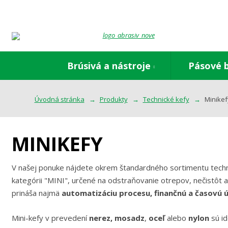
Brúsivá a nástroje
Pásové 
Úvodná stránka
Produkty
Technické kefy
Minikef
MINIKEFY
V našej ponuke nájdete okrem štandardného sortimentu techni
kategórii "MINI", určené na odstraňovanie otrepov, nečistôt a
prináša najmä
automatizáciu procesu, finančnú a časovú ú
Mini-kefy v prevedení
nerez, mosadz
,
oceľ
alebo
nylon
sú id