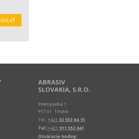
OSLAŤ
Y
ABRASIV
SLOVAKIA, S.R.O.
Priemyselná 1
917 01 Trnava
Tel.:
+421
33 553 64 15
Tel.:
+421
911 553 641
Otváracie hodiny: