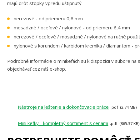
majú drôt stopky vpredu uštipnutý
nerezové - od priemeru 0,6 mm
mosadzné / oceľové / nylonové - od priemeru 6,4 mm
nerezové / oceľové / mosadzné / nylonové na ručné použi
nylonové s korundom / karbidom kremíka / diamantom - pr
Podrobné informácie o minikefách sú k dispozícii v súbore na s
objednávať cez náš e-shop
.
Nástroje na leštenie a dokončovacie práce
pdf
2.74 MB
Mini kefky - kompletný sortiment s cenami
pdf
865.37 KB