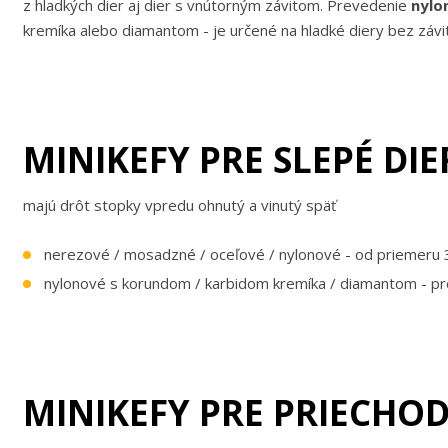
z hladkých dier aj dier s vnútorným závitom. Prevedenie
nylo
kremíka alebo diamantom - je určené na hladké diery bez závit
MINIKEFY PRE SLEPÉ DIE
majú drôt stopky vpredu ohnutý a vinutý späť
nerezové / mosadzné / oceľové / nylonové - od priemeru
nylonové s korundom / karbidom kremíka / diamantom - pr
MINIKEFY PRE PRIECHOD