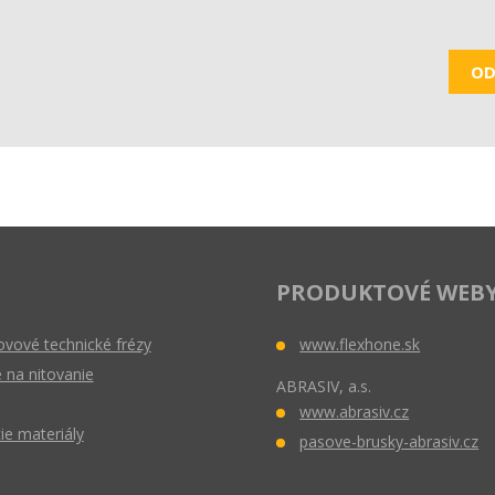
OD
PRODUKTOVÉ WEB
vové technické frézy
www.flexhone.sk
 na nitovanie
ABRASIV, a.s.
www.abrasiv.cz
ie materiály
pasove-brusky-abrasiv.cz