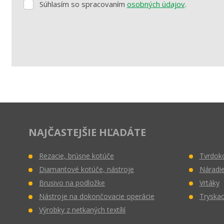
Súhlasím so spracovaním
osobných údajov
.
Súhlasím
so
spracovaním
osobných
údajov
.
Formulár
sa
nepodarilo
odoslať
NAJČASTEJŠIE HĽADÁTE
Rezacie, brúsne kotúče
Tvrdoko
Diamantové kotúče, nástroje
Náradie
Brusivo na podložke
Vrtáky
Nástroje na dokončovacie operácie
Tryskac
Výrobky z netkaných textílií