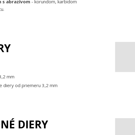
n s abrazívom
- korundom, karbidom
u.
RY
 3,2 mm
e diery od priemeru 3,2 mm
NÉ DIERY