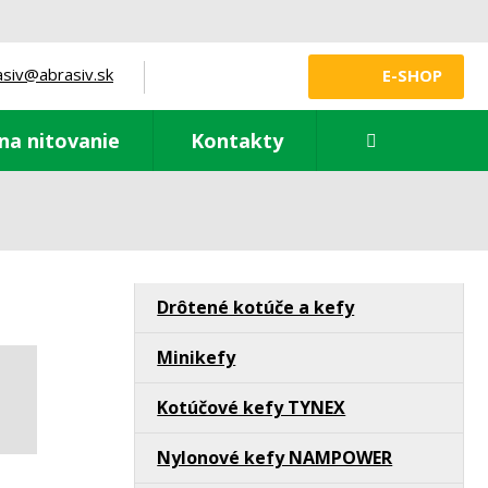
asiv@abrasiv.sk
E-SHOP
Vyhledávání
na nitovanie
Kontakty
Drôtené kotúče a kefy
Minikefy
Kotúčové kefy TYNEX
Nylonové kefy NAMPOWER