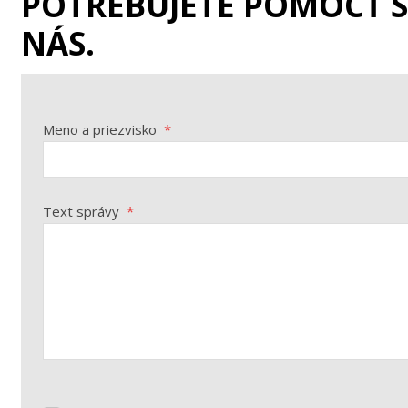
POTREBUJETE POMÔCŤ 
NÁS.
Meno a priezvisko
*
Text správy
*